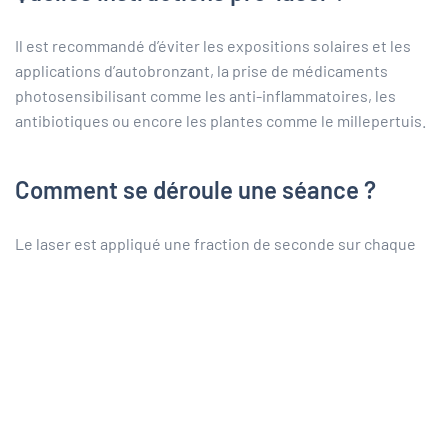
Il est recommandé d’éviter les expositions solaires et les
applications d’autobronzant, la prise de médicaments
photosensibilisant comme les anti-inflammatoires, les
antibiotiques ou encore les plantes comme le millepertuis.
Comment se déroule une séance ?
Le laser est appliqué une fraction de seconde sur chaque
tache. Les impacts du laser sont désagréables et chez les
sujets les plus sensibles, l’utilisation préalable d’une crème
anesthésiante est possible.
Que faire après le traitement ?
La tache brune blanchit immédiatement lors du traitement